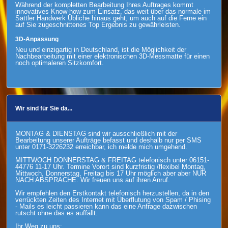
Während der kompletten Bearbeitung Ihres Auftrages kommt
innovatives Know-how zum Einsatz, das weit über das normale im
Sattler Handwerk Übliche hinaus geht, um auch auf die Ferne ein
auf Sie zugeschnittenes Top Ergebnis zu gewährleisten.
3D-Anpassung
Neu und einzigartig in Deutschland, ist die Möglichkeit der
Nachbearbeitung mit einer elektronischen
3D-Messmatte
für einen
noch optimaleren Sitzkomfort.
Wir sind für Sie da...
MONTAG & DIENSTAG sind wir ausschließlich mit der
Bearbeitung unserer Aufträge befasst und deshalb nur per SMS
unter 0171-3226232 erreichbar, ich melde mich umgehend.
MITTWOCH DONNERSTAG & FREITAG telefonisch unter 06151-
44776 11-17 Uhr. Termine Vorort sind kurzfristig /flexibel Montag,
Mittwoch, Donnerstag, Freitag bis 17 Uhr möglich aber aber NUR
NACH ABSPRACHE. Wir freuen uns auf ihren Anruf.
Wir empfehlen den Erstkontakt telefonisch herzustellen, da in den
verrückten Zeiten des Internet mit Überflutung von Spam / Phising
- Mails es leicht passieren kann das eine Anfrage dazwischen
rutscht ohne das es auffällt.
Ihr Weg zu uns: