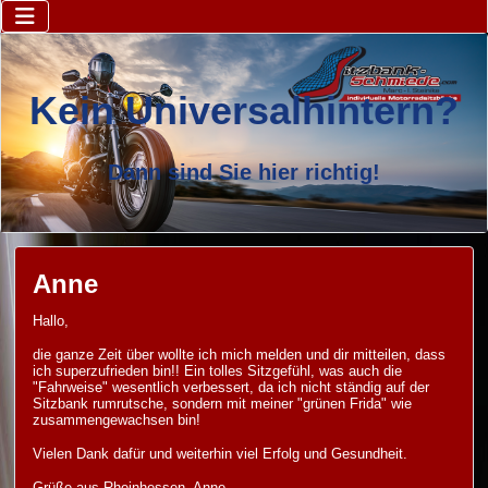
Kein Universalhintern?
Dann sind Sie hier richtig!
Anne
Hallo,
die ganze Zeit über wollte ich mich melden und dir mitteilen, dass
ich superzufrieden bin!! Ein tolles Sitzgefühl, was auch die
"Fahrweise" wesentlich verbessert, da ich nicht ständig auf der
Sitzbank rumrutsche, sondern mit meiner "grünen Frida" wie
zusammengewachsen bin!
Vielen Dank dafür und weiterhin viel Erfolg und Gesundheit.
Grüße aus Rheinhessen, Anne